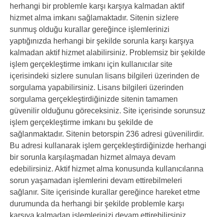
herhangi bir problemle karşı karşıya kalmadan aktif
hizmet alma imkanı sağlamaktadır. Sitenin sizlere
sunmuş olduğu kurallar gereğince işlemlerinizi
yaptığınızda herhangi bir şekilde sorunla karşı karşıya
kalmadan aktif hizmet alabilirsiniz. Problemsiz bir şekilde
işlem gerçekleştirme imkanı için kullanıcılar site
içerisindeki sizlere sunulan lisans bilgileri üzerinden de
sorgulama yapabilirsiniz. Lisans bilgileri üzerinden
sorgulama gerçekleştirdiğinizde sitenin tamamen
güvenilir olduğunu göreceksiniz. Site içerisinde sorunsuz
işlem gerçekleştirme imkanı bu şekilde de
sağlanmaktadır. Sitenin betorspin 236 adresi güvenilirdir.
Bu adresi kullanarak işlem gerçekleştirdiğinizde herhangi
bir sorunla karşılaşmadan hizmet almaya devam
edebilirsiniz. Aktif hizmet alma konusunda kullanıcılarına
sorun yaşamadan işlemlerini devam ettirebilmeleri
sağlanır. Site içerisinde kurallar gereğince hareket etme
durumunda da herhangi bir şekilde problemle karşı
karşıya kalmadan işlemlerinizi devam ettirebilirsiniz.