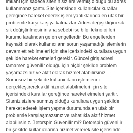
imkanı için sadece sitenin sizlere vermiş olduğu bu adres
kullanmanız şarttır. Site içerisinde kullanıcılar kurallar
gereğince hareket ederek işlem yaptıklarında en ufak bir
problemle karşı karşıya kalmazlar. Adres değişikliğini sık
sık değiştirilmesinin ana sebebi ise bilgi teknolojileri
kurumu tarafından gelen engellerdir. Bu engellerden
kaynaklı olarak kullanıcıların sorun yaşamadığı işlemlerin
devam ettirebilmeleri için site içerisindeki kurallara uygun
şekilde hareket etmeleri gerekir. Güncel giriş adresi
tamamen güvenilir olduğu için hiçbir şekilde problem
yaşamazsınız ve aktif olarak hizmet alabilirsiniz.
Sorunsuz bir şekilde kullanıcıların işlemlerini
gerçekleştirerek aktif hizmet alabilmeleri için site
içerisindeki kurallar gereğince hareket etmeleri şarttır.
Siteniz sizlere sunmuş olduğu kurallara uygun şekilde
hareket ederek işlem yapma durumunda en ufak bir
problemle karşılaşmazsınız ve rahatlıkla aktif hizmet
alabilirsiniz. Betorspin Güvenilir mi? Betorspin güvenilir
bir şekilde kullanıcılarına hizmet vererek site içerisinde