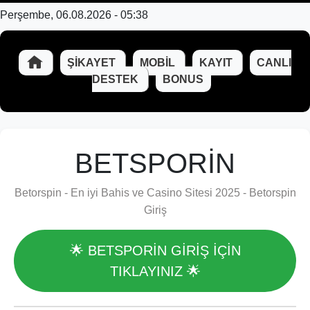
Perşembe, 06.08.2026 - 05:38
ŞIKAYET
MOBIL
KAYIT
CANLI
DESTEK
BONUS
BETSPORIN
Betorspin - En iyi Bahis ve Casino Sitesi 2025 - Betorspin
Giriş
🌟 BETSPORIN GİRİŞ İÇİN
TIKLAYINIZ 🌟