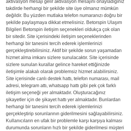
aktivasyon mesajı gelir aktivasyon mesajını onayladığınız
takdirde herhangi bir şekilde site üye olmanız mümkün
değildir. Bu yüzden mutlaka telefon numaranızı doğru bir
şekilde paylaşmaya dikkat etmelisiniz. Betorspin Ulaşım
Bilgileri Betorspin iletişim seçenekleri oldukça çok olan
bir sitedir. Site içerisindeki iletişim seçeneklerinden
herhangi bir tanesini tercih ederek işlemlerinizi
gerçekleştirebilirsiniz. Aktif bir şekilde sorun yaşamadan
hizmet alma imkanı sizlere sunulacaktır. Site içerisinde
sizlere sunulan kurallar gelince hareket ettiğinizde
iletişimle alakalı olarak problemsiz hizmet alabilirsiniz.
Site içerisinde canlı destek hattı, telefon numarası, mail
adresi, telegram attı, whatsapp hattı gibi pek çok farklı
iletişim seçeneği yer almaktadır. Oluşturacağınız
şikayetler için de şikayet hattı yer almaktadır. Bunlardan
herhangi bir tanesini tercih ederek işlemlerinizi
gerçekleştirip sorunlarının giderilmesini sağlayabilirsiniz.
Kullanıcıların en ufak bir problemle karşı karşıya kalması
durumunda sorunların hızlı bir şekilde giderilmesi müşteri