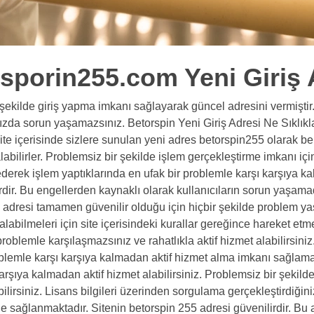
tsporin255.com Yeni Giriş
 şekilde giriş yapma imkanı sağlayarak güncel adresini vermiştir.
zda sorun yaşamazsınız. Betorspin Yeni Giriş Adresi Ne Sıklıkla D
te içerisinde sizlere sunulan yeni adres betorspin255 olarak belir
labilirler. Problemsiz bir şekilde işlem gerçekleştirme imkanı i
t ederek işlem yaptıklarında en ufak bir problemle karşı karşıya ka
rdir. Bu engellerden kaynaklı olarak kullanıcıların sorun yaşamadı
ş adresi tamamen güvenilir olduğu için hiçbir şekilde problem yaş
t alabilmeleri için site içerisindeki kurallar gereğince hareket et
lemle karşılaşmazsınız ve rahatlıkla aktif hizmet alabilirsiniz.
problemle karşı karşıya kalmadan aktif hizmet alma imkanı sağlam
arşıya kalmadan aktif hizmet alabilirsiniz. Problemsiz bir şekilde
ilirsiniz. Lisans bilgileri üzerinden sorgulama gerçekleştirdiği
 sağlanmaktadır. Sitenin betorspin 255 adresi güvenilirdir. Bu a