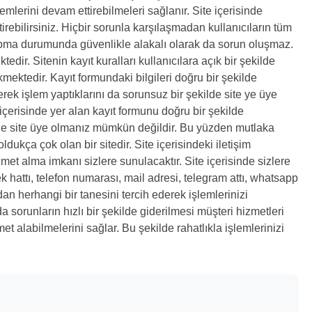
erini devam ettirebilmeleri sağlanır. Site içerisinde
ebilirsiniz. Hiçbir sorunla karşılaşmadan kullanıcıların tüm
 yapma durumunda güvenlikle alakalı olarak da sorun oluşmaz.
ir. Sitenin kayıt kuralları kullanıcılara açık bir şekilde
kmektedir. Kayıt formundaki bilgileri doğru bir şekilde
erek işlem yaptıklarını da sorunsuz bir şekilde site ye üye
 içerisinde yer alan kayıt formunu doğru bir şekilde
lde site üye olmanız mümkün değildir. Bu yüzden mutlaka
dukça çok olan bir sitedir. Site içerisindeki iletişim
met alma imkanı sizlere sunulacaktır. Site içerisinde sizlere
ek hattı, telefon numarası, mail adresi, telegram attı, whatsapp
rdan herhangi bir tanesini tercih ederek işlemlerinizi
a sorunların hızlı bir şekilde giderilmesi müşteri hizmetleri
met alabilmelerini sağlar. Bu şekilde rahatlıkla işlemlerinizi