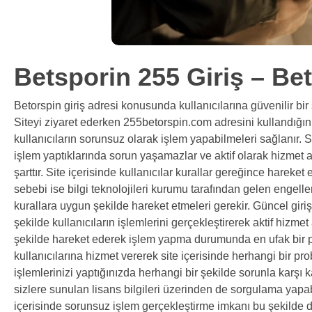
Betsporin 255 Giriş – Be
Betorspin giriş adresi konusunda kullanıcılarına güvenilir bir
Siteyi ziyaret ederken 255betorspin.com adresini kullandığını
kullanıcıların sorunsuz olarak işlem yapabilmeleri sağlanır. Si
işlem yaptıklarında sorun yaşamazlar ve aktif olarak hizmet a
şarttır. Site içerisinde kullanıcılar kurallar gereğince hareke
sebebi ise bilgi teknolojileri kurumu tarafından gelen engelle
kurallara uygun şekilde hareket etmeleri gerekir. Güncel giri
şekilde kullanıcıların işlemlerini gerçekleştirerek aktif hizme
şekilde hareket ederek işlem yapma durumunda en ufak bir prob
kullanıcılarına hizmet vererek site içerisinde herhangi bir 
işlemlerinizi yaptığınızda herhangi bir şekilde sorunla karşı k
sizlere sunulan lisans bilgileri üzerinden de sorgulama yapab
içerisinde sorunsuz işlem gerçekleştirme imkanı bu şekilde de