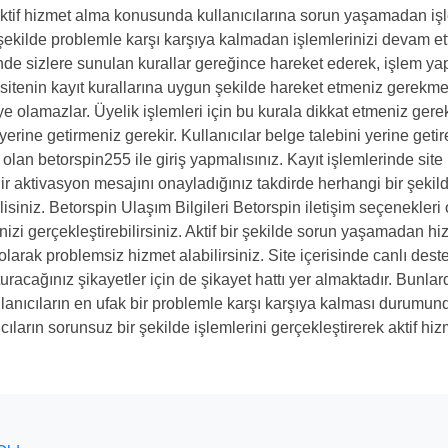
if hizmet alma konusunda kullanıcılarına sorun yaşamadan işleml
kilde problemle karşı karşıya kalmadan işlemlerinizi devam ettir
isinde sizlere sunulan kurallar gereğince hareket ederek, işlem
itenin kayıt kurallarına uygun şekilde hareket etmeniz gerekmekted
 üye olamazlar. Üyelik işlemleri için bu kurala dikkat etmeniz gere
erine getirmeniz gerekir. Kullanıcılar belge talebini yerine getir
i olan betorspin255 ile giriş yapmalısınız. Kayıt işlemlerinde site
ir aktivasyon mesajını onayladığınız takdirde herhangi bir şeki
niz. Betorspin Ulaşım Bilgileri Betorspin iletişim seçenekleri ol
izi gerçekleştirebilirsiniz. Aktif bir şekilde sorun yaşamadan hiz
 olarak problemsiz hizmet alabilirsiniz. Site içerisinde canlı dest
şturacağınız şikayetler için de şikayet hattı yer almaktadır. Bunla
llanıcıların en ufak bir problemle karşı karşıya kalması durumund
ıcıların sorunsuz bir şekilde işlemlerini gerçekleştirerek aktif hiz