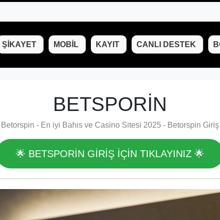
ŞIKAYET
MOBIL
KAYIT
CANLI DESTEK
B
BETSPORIN
Betorspin - En iyi Bahis ve Casino Sitesi 2025 - Betorspin Giriş
🌟 BETSPORIN GİRİŞ İÇİN TIKLAYINIZ 🌟